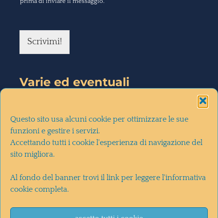
prima di inviare il messaggio.
Scrivimi!
Varie ed eventuali
la mia intervista a
diMartedì
(28-
Questo sito usa alcuni cookie per ottimizzare le sue
10-2020)
funzioni e gestire i servizi.
Accettando tutti i cookie l'esperienza di navigazione del
sito migliora.
la recensione del romanzo su
Il
Al fondo del banner trovi il link per leggere l'informativa
Corriere della Sera
(30-10-2020)
cookie completa.
la recensione del romanzo sul