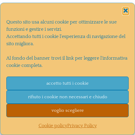
Grazie Fabio,
Questo sito usa alcuni cookie per ottimizzare le sue
molto interessante davvero.
funzioni e gestire i servizi.
Accettando tutti i cookie l'esperienza di navigazione del
Suddividere in due tempi tecnica e
sito migliora.
gestione dell’emotività lo trovo
strano ma costruttivo. Infondo la
Al fondo del banner trovi il link per leggere l'informativa
cookie completa.
seconda parte è la più dura, il
confronto con i propri limiti da cui
accetto tutti i cookie
essere sorpresi o sopraffatti!
rifiuto i cookie non necessari e chiudo
Rispondi
voglio scegliere
Cookie policy
Privacy Policy