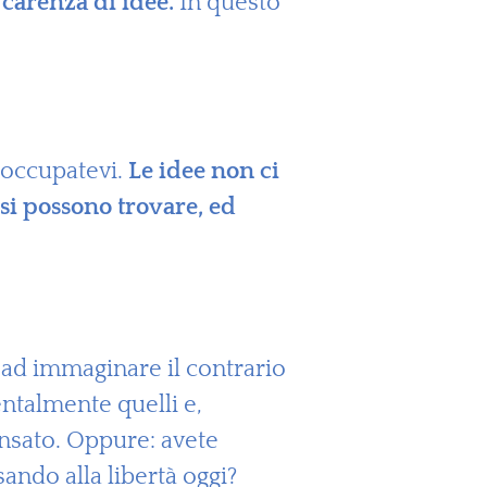
 carenza di idee.
In questo
reoccupatevi.
Le idee non ci
si possono trovare, ed
e ad immaginare il contrario
mentalmente quelli e,
ensato. Oppure: avete
sando alla libertà oggi?