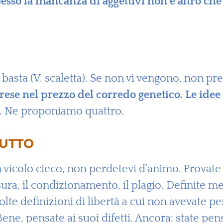
pesso la mancanza di aggettivi non è altro che
e basta (V. scaletta). Se non vi vengono, non p
ese nel prezzo del corredo genetico. Le idee 
. Ne proponiamo quattro.
TUTTO
n un vicolo cieco, non perdetevi d’animo. Provat
ensura, il condizionamento, il plagio. Definite 
te definizioni di libertà a cui non avevate p
 Bene, pensate ai suoi difetti. Ancora: state pen