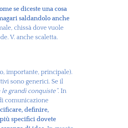
come se diceste una cosa
 magari saldandolo anche
 male, chissà dove vuole
de. V. anche scaletta.
, importante, principale).
ivi sono generici. Se il
a le grandi conquiste”
. In
o di comunicazione
ificare, definire,
 più specifici dovete