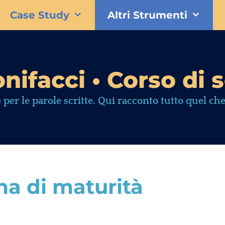
Case Study
Altri Strumenti
nifacci • Corso di s
 per le parole scritte. Qui racconto tutto quel che
ma di maturità