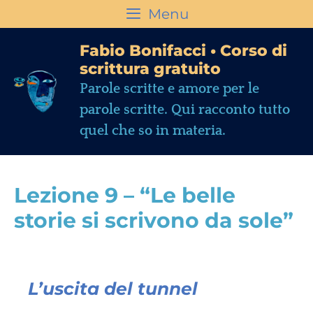
Menu
Fabio Bonifacci • Corso di
scrittura gratuito
Parole scritte e amore per le
parole scritte. Qui racconto tutto
quel che so in materia.
Lezione 9 – “Le belle
storie si scrivono da sole”
L’uscita del tunnel