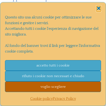
scrivere un buon primo atto è già
più abbordabile. Ecco perché
Questo sito usa alcuni cookie per ottimizzare le sue
ritengo più utile la struttura in tre
funzioni e gestire i servizi.
Accettando tutti i cookie l'esperienza di navigazione del
atti “modificata”, che amplia il
sito migliora.
primo e il terzo atto componendo la
storia in tre parti quasi uguali.
Al fondo del banner trovi il link per leggere l'informativa
cookie completa.
Il difetto della “struttura modificata”
accetto tutti i cookie
è che poi distinguere gli atti diventa
una faccenda da glossatori
rifiuto i cookie non necessari e chiudo
medievali: in America si litiga sui
voglio scegliere
forum per stabilire quale sia – su un
Cookie policy
Privacy Policy
certo film – la vera fine del primo