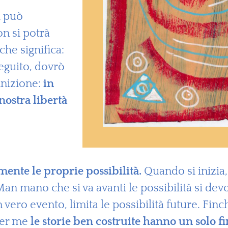
i può
n si potrà
che significa:
eguito, dovrò
inizione:
in
nostra libertà
mente le proprie possibilità.
Quando si inizia,
 Man mano che si va avanti le possibilità si d
vero evento, limita le possibilità future. Finch
 Per me
le storie ben costruite hanno un solo fi