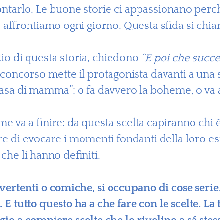
ntarlo. Le buone storie ci appassionano perc
e affrontiamo ogni giorno. Questa sfida si chiam
izio di questa storia, chiedono
“E poi che succ
al concorso mette il protagonista davanti a una
a di mamma”: o fa davvero la boheme, o va all
e va a finire: da questa scelta capiranno chi è
ere di evocare i momenti fondanti della loro 
che li hanno definiti.
ertenti o comiche, si occupano di cose serie.
E tutto questo ha a che fare con le scelte. La