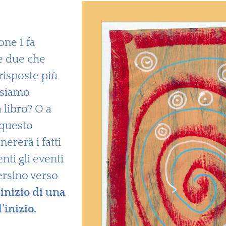
one 1 fa
re due che
risposte più
ossiamo
 libro? O a
 questo
nererà i fatti
ti gli eventi
ersino verso
inizio di una
’inizio.