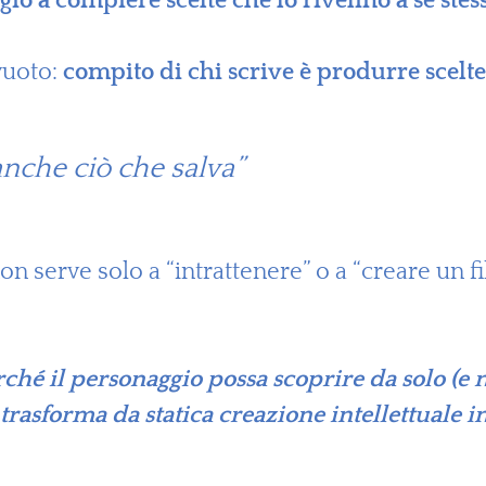
io a compiere scelte che lo rivelino a sé stes
vuoto:
compito di chi scrive è produrre scelte
anche ciò che salva”
 serve solo a “intrattenere” o a “creare un fi
rché il personaggio possa scoprire da solo (e 
 trasforma da statica creazione intellettuale i