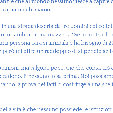
ssanti è che al mondo nessuno riesce a capire 
he capiamo chi siamo.
in una strada deserta da tre uomini col coltel
do in cambio di una mazzetta? Se incontro il 
una persona cara si ammala e ha bisogno di 24
 però mi offre un raddoppio di stipendio se fa
inioni, ma valgono poco. Ciò che conta, ciò c
accadono. E nessuno lo sa prima. Noi possiamo
quando la prova dei fatti ci costringe a una sc
lla vita è che nessuno possiede le istruzioni: 