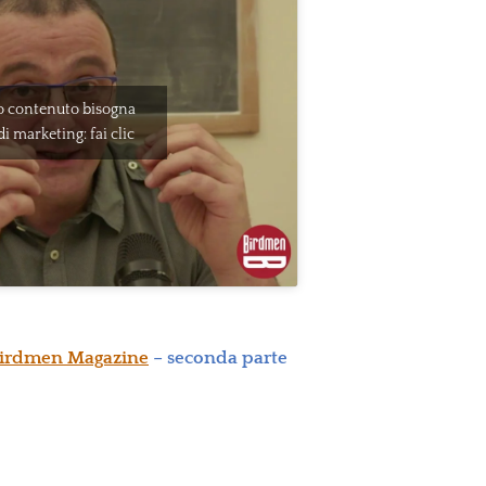
to contenuto bisogna
di marketing: fai clic
irdmen Magazine
– seconda parte