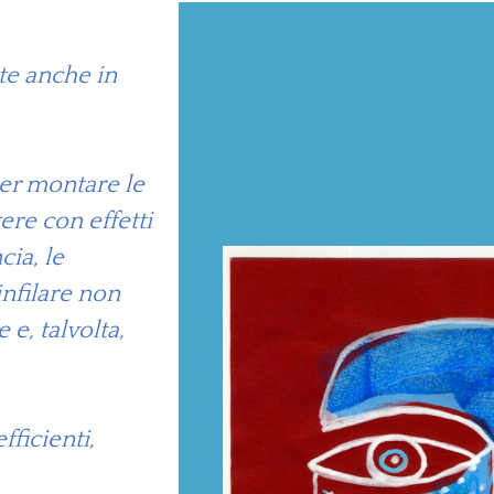
te anche in
er montare le
ere con effetti
cia, le
infilare non
 e, talvolta,
ficienti,