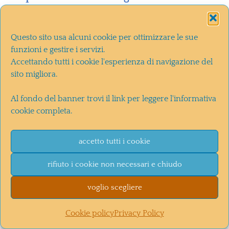
molto più facile fare 5 + 1
all’Enalotto.
Questo sito usa alcuni cookie per ottimizzare le sue
funzioni e gestire i servizi.
La storia come organismo
Accettando tutti i cookie l'esperienza di navigazione del
sito migliora.
Coi termini in grassetto che
Al fondo del banner trovi il link per leggere l'informativa
appaiono in tutte le 5 pagine
cookie completa.
precedenti, dovete fare amicizia.
Sono gli strumenti con cui si
accetto tutti i cookie
costruisce una storia. Alcuni li
rifiuto i cookie non necessari e chiudo
abbiamo già visti, altri li vedremo. In
voglio scegliere
ogni caso ciascuno tornerà spesso, a
volte raccontato in modo diverso. Il
Cookie policy
Privacy Policy
problema è che a mio avviso non si