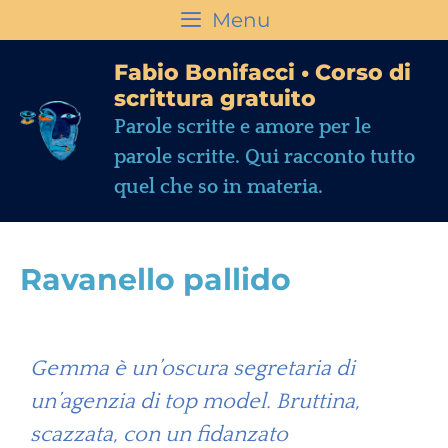
Menu
Fabio Bonifacci • Corso di
scrittura gratuito
Parole scritte e amore per le
parole scritte. Qui racconto tutto
quel che so in materia.
Ravanello pallido
Gemma è un’oscura segretaria di
un’agenzia di top model. Bruttina,
scazzata, con un fidanzato