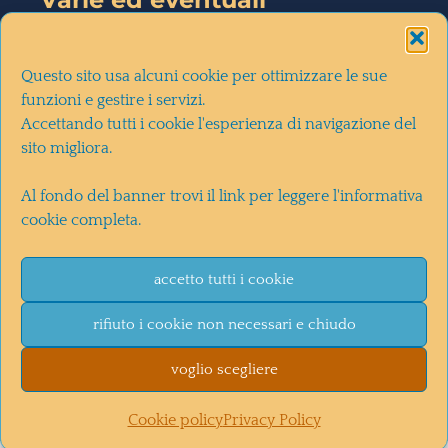
la mia intervista a
diMartedì
(28-
Questo sito usa alcuni cookie per ottimizzare le sue
10-2020)
funzioni e gestire i servizi.
Accettando tutti i cookie l'esperienza di navigazione del
sito migliora.
la recensione del romanzo su
Il
Al fondo del banner trovi il link per leggere l'informativa
Corriere della Sera
(30-10-2020)
cookie completa.
la recensione del romanzo sul
Blog di Luca De Biase
(27/10/2020)
accetto tutti i cookie
rifiuto i cookie non necessari e chiudo
© Fabio Bonifacci 2009 - 2026 |
privacy policy
|
cookie
voglio scegliere
policy
| webdesign
katia donato
| illustrazioni
Roberto
Mastai
Cookie policy
Privacy Policy