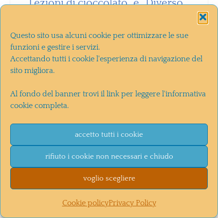
“Lezioni di cioccolato” e “Diverso
da chi” che avevo visto al cinema
erano tuoi ed eccomi qui per
Questo sito usa alcuni cookie per ottimizzare le sue
funzioni e gestire i servizi.
ringraziarti di avere dato una botta
Accettando tutti i cookie l'esperienza di navigazione del
di vita al cinema italiano e per
sito migliora.
cercare altri titoli da vedere.
Al fondo del banner trovi il link per leggere l'informativa
cookie completa.
Rispondi
accetto tutti i cookie
rifiuto i cookie non necessari e chiudo
LASCIA UN COMMENTO
voglio scegliere
Cookie policy
Privacy Policy