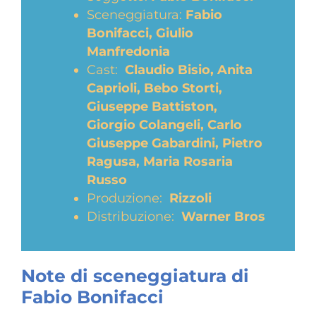
Sceneggiatura:
Fabio
Bonifacci, Giulio
Manfredonia
Cast:
Claudio Bisio, Anita
Caprioli, Bebo Storti,
Giuseppe Battiston,
Giorgio Colangeli, Carlo
Giuseppe Gabardini, Pietro
Ragusa, Maria Rosaria
Russo
Produzione:
Rizzoli
Distribuzione:
Warner Bros
Note di sceneggiatura di
Fabio Bonifacci