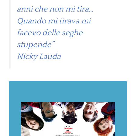
anni che non mi tira…
Quando mi tirava mi
facevo delle seghe
stupende”
Nicky Lauda