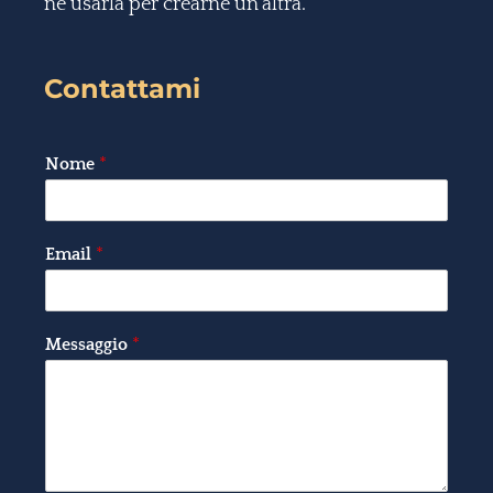
né usarla per crearne un’altra.
Contattami
Nome
*
Email
*
Messaggio
*