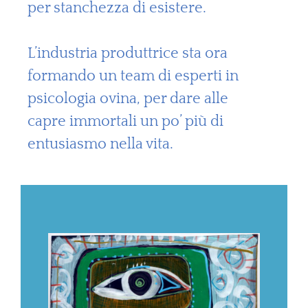
per stanchezza di esistere.
L’industria produttrice sta ora
formando un team di esperti in
psicologia ovina, per dare alle
capre immortali un po’ più di
entusiasmo nella vita.