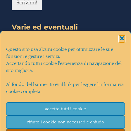
Scrivimi!
Varie ed eventuali
la mia intervista a
diMartedì
(28-
Questo sito usa alcuni cookie per ottimizzare le sue
10-2020)
funzioni e gestire i servizi.
Accettando tutti i cookie l'esperienza di navigazione del
sito migliora.
la recensione del romanzo su
Il
Al fondo del banner trovi il link per leggere l'informativa
Corriere della Sera
(30-10-2020)
cookie completa.
la recensione del romanzo sul
Blog di Luca De Biase
(27/10/2020)
accetto tutti i cookie
rifiuto i cookie non necessari e chiudo